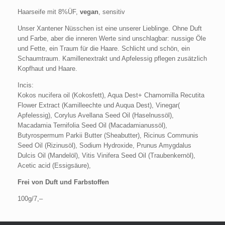
Haarseife mit 8%ÜF,
vegan
, sensitiv
Unser Xantener Nüsschen ist eine unserer Lieblinge. Ohne Duft
und Farbe, aber die inneren Werte sind unschlagbar: nussige Öle
und Fette, ein Traum für die Haare. Schlicht und schön, ein
Schaumtraum. Kamillenextrakt und Apfelessig pflegen zusätzlich
Kopfhaut und Haare.
Incis:
Kokos nucifera oil (Kokosfett), Aqua Dest+ Chamomilla Recutita
Flower Extract (Kamilleechte und Auqua Dest), Vinegar(
Apfelessig), Corylus Avellana Seed Oil (Haselnussöl),
Macadamia Ternifolia Seed Oil (Macadamianussöl),
Butyrospermum Parkii Butter (Sheabutter), Ricinus Communis
Seed Oil (Rizinusöl), Sodium Hydroxide, Prunus Amygdalus
Dulcis Oil (Mandelöl), Vitis Vinifera Seed Oil (Traubenkernöl),
Acetic acid (Essigsäure),
Frei von Duft und Farbstoffen
100g/7,–