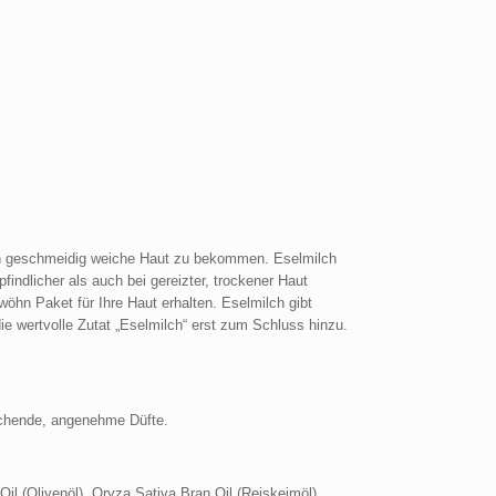
lich geschmeidig weiche Haut zu bekommen. Eselmilch
indlicher als auch bei gereizter, trockener Haut
wöhn Paket für Ihre Haut erhalten. Eselmilch gibt
e wertvolle Zutat „Eselmilch“ erst zum Schluss hinzu.
rechende, angenehme Düfte.
il (Olivenöl), Oryza Sativa Bran Oil (Reiskeimöl),