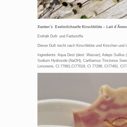
Xanten´s Eselmilchseife Kirschblüte – Lait d´Ânes
Enthält Duft- und Farbstoffe
Dieser Duft riecht nach Kirschblüte und Kirschen und 
Ingredients: Aqua Dest (dest. Wasser), Adeps Suillus 
Sodium Hydroxide (NaOH), Carthamus Tinctorius Seed Oi
Limonene, CI:77891,CI77019, CI 77288, CI77491, CI7