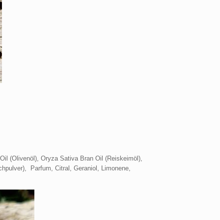
il (Olivenöl), Oryza Sativa Bran Oil (Reiskeimöl),
hpulver), Parfum, Citral, Geraniol, Limonene,