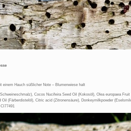
esse
mit einem Hauch süßlicher Note – Blumenwiese halt
(Schweineschmalz), Cocos Nucifeira Seed Oil (Kokosöl), Olea europaea Fruit O
l (Färberdistelöl), Citric acid (Zitronensäure), Donkeymilkpowder (Eselsmilc
, CI77491