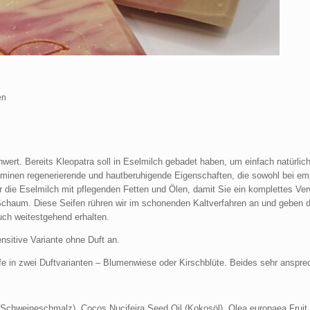
en
lenwert. Bereits Kleopatra soll in Eselmilch gebadet haben, um einfach natür
aminen regenerierende und hautberuhigende Eigenschaften, die sowohl bei empf
r die Eselmilch mit pflegenden Fetten und Ölen, damit Sie ein komplettes Ver
chaum. Diese Seifen rühren wir im schonenden Kaltverfahren an und geben di
uch weitestgehend erhalten.
ensitive Variante ohne Duft an.
ife in zwei Duftvarianten – Blumenwiese oder Kirschblüte. Beides sehr ansp
(Schweineschmalz), Cocos Nucifeira Seed Oil (Kokosöl), Olea europaea Fruit O