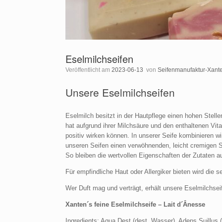
Eselmilchseifen
Veröffentlicht am
2023-06-13
von
Seifenmanufaktur-Xant
Unsere Eselmilchseifen
Eselmilch besitzt in der Hautpflege einen hohen Stel
hat aufgrund ihrer Milchsäure und den enthaltenen Vit
positiv wirken können. In unserer Seife kombinieren wi
unseren Seifen einen verwöhnenden, leicht cremigen S
So bleiben die wertvollen Eigenschaften der Zutaten a
Für empfindliche Haut oder Allergiker bieten wird die s
Wer Duft mag und verträgt, erhält unsere Eselmilchse
Xanten´s feine Eselmilchseife – Lait d´Ânesse
Ingredients: Aqua Dest (dest. Wasser), Adeps Suillus 