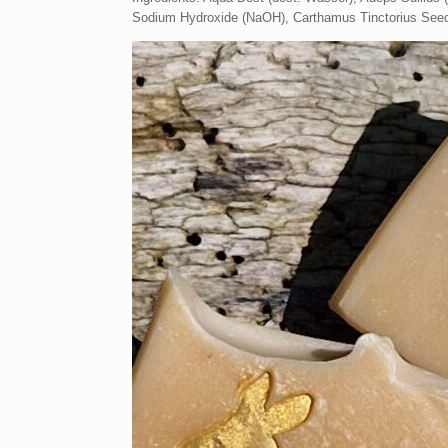
Sodium Hydroxide (NaOH), Carthamus Tinctorius Seed O