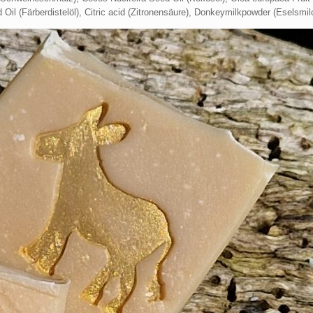
il (Färberdistelöl), Citric acid (Zitronensäure), Donkeymilkpowder (Eselsmi