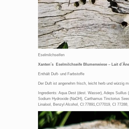
Eselmilchseifen
Xanten´s Eselmilchseife Blumenwiese – Lait d´Ân
Enthält Duft- und Farbstoffe
Der Duft ist angenehm frisch, leicht herb und würzig 
Ingredients: Aqua Dest (dest. Wasser), Adeps Suillus 
Sodium Hydroxide (NaOH), Carthamus Tinctorius Seed Oi
Linalool, Benzyl Alcohol, CI:77891,CI77019, CI 77288