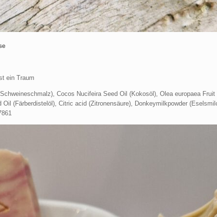
se
ist ein Traum
(Schweineschmalz), Cocos Nucifeira Seed Oil (Kokosöl), Olea europaea Fruit O
l (Färberdistelöl), Citric acid (Zitronensäure), Donkeymilkpowder (Eselsmilc
7861