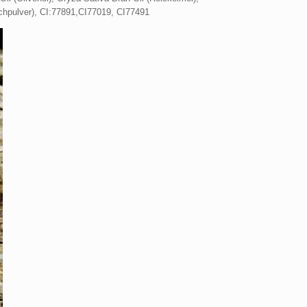
lchpulver), CI:77891,CI77019, CI77491