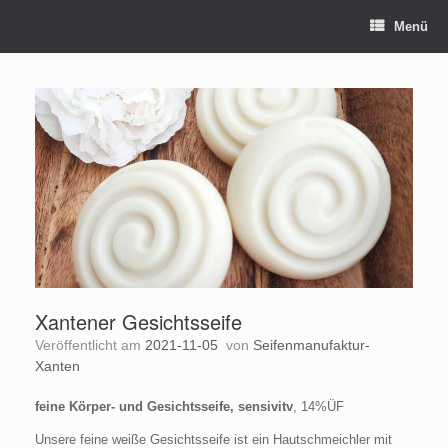
Zum
Menü
Inhalt
springen
Xantener Gesichtsseife
Veröffentlicht am
2021-11-05
von
Seifenmanufaktur-
Xanten
feine Körper- und Gesichtsseife, sensivitv
, 14%ÜF
Unsere feine weiße Gesichtsseife ist ein Hautschmeichler mit