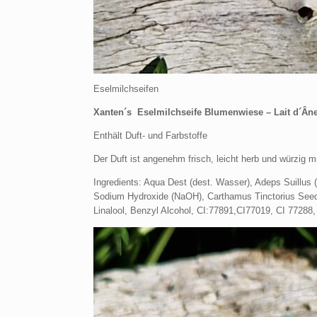
Eselmilchseifen
Xanten´s Eselmilchseife Blumenwiese – Lait d´Ân
Enthält Duft- und Farbstoffe
Der Duft ist angenehm frisch, leicht herb und würzig 
Ingredients: Aqua Dest (dest. Wasser), Adeps Suillus 
Sodium Hydroxide (NaOH), Carthamus Tinctorius Seed Oi
Linalool, Benzyl Alcohol, CI:77891,CI77019, CI 77288