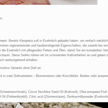
en
lenwert. Bereits Kleopatra soll in Eselmilch gebadet haben, um einfach natür
aminen regenerierende und hautberuhigende Eigenschaften, die sowohl bei empf
r die Eselmilch mit pflegenden Fetten und Ölen, damit Sie ein komplettes Ver
chaum. Diese Seifen rühren wir im schonenden Kaltverfahren an und geben di
uch weitestgehend erhalten.
ensitive Variante ohne Duft an.
ife in zwei Duftvarianten – Blumenwiese oder Kirschblüte. Beides sehr ansp
(Schweineschmalz), Cocos Nucifeira Seed Oil (Kokosöl), Olea europaea Fruit O
il (Färberdistelöl), Citric acid (Zitronensäure), Donkeymilkpowder (Eselsmi