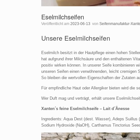
Eselmilchseifen
Veröffentlicht am
2023-06-13
von
Seifenmanufaktur-Xant
Unsere Eselmilchseifen
Eselmilch besitzt in der Hautpflege einen hohen Stel
hat aufgrund ihrer Milchsäure und den enthaltenen Vit
positiv wirken können. In unserer Seife kombinieren wi
unseren Seifen einen verwöhnenden, leicht cremigen S
So bleiben die wertvollen Eigenschaften der Zutaten a
Für empfindliche Haut oder Allergiker bieten wird die s
Wer Duft mag und verträgt, erhält unsere Eselmilchse
Xanten´s feine Eselmilchseife – Lait d´Ânesse
Ingredients: Aqua Dest (dest. Wasser), Adeps Suillus 
Sodium Hydroxide (NaOH), Carthamus Tinctorius Seed O