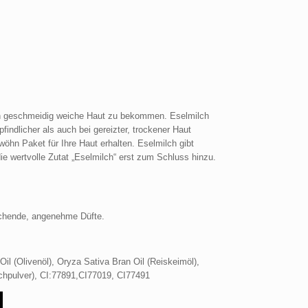
lich geschmeidig weiche Haut zu bekommen. Eselmilch
indlicher als auch bei gereizter, trockener Haut
wöhn Paket für Ihre Haut erhalten. Eselmilch gibt
e wertvolle Zutat „Eselmilch“ erst zum Schluss hinzu.
rechende, angenehme Düfte.
il (Olivenöl), Oryza Sativa Bran Oil (Reiskeimöl),
lchpulver), CI:77891,CI77019, CI77491