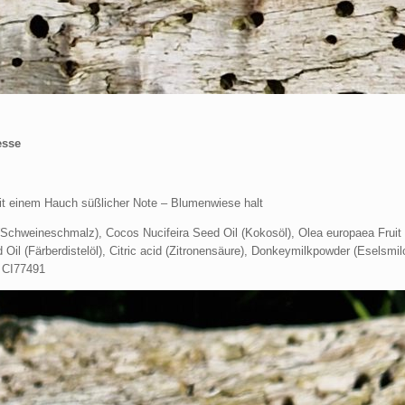
esse
mit einem Hauch süßlicher Note – Blumenwiese halt
(Schweineschmalz), Cocos Nucifeira Seed Oil (Kokosöl), Olea europaea Fruit O
l (Färberdistelöl), Citric acid (Zitronensäure), Donkeymilkpowder (Eselsmilc
, CI77491