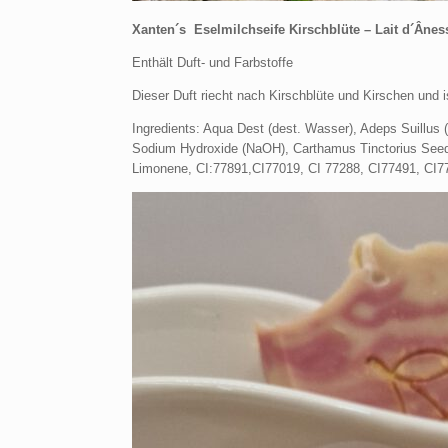
Xanten´s Eselmilchseife Kirschblüte – Lait d´Ânes
Enthält Duft- und Farbstoffe
Dieser Duft riecht nach Kirschblüte und Kirschen und 
Ingredients: Aqua Dest (dest. Wasser), Adeps Suillus 
Sodium Hydroxide (NaOH), Carthamus Tinctorius Seed Oi
Limonene, CI:77891,CI77019, CI 77288, CI77491, CI7