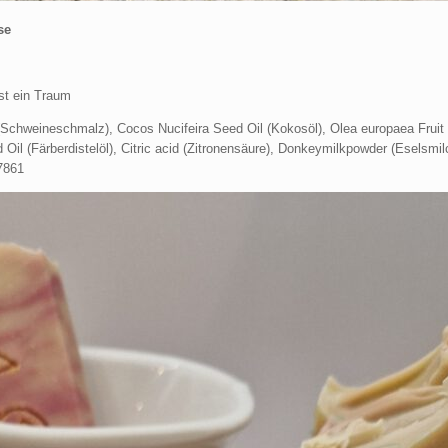
se
ist ein Traum
(Schweineschmalz), Cocos Nucifeira Seed Oil (Kokosöl), Olea europaea Fruit O
l (Färberdistelöl), Citric acid (Zitronensäure), Donkeymilkpowder (Eselsmilc
7861