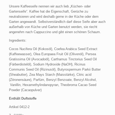
Unsere Kaffeeseife nennen wir auch lieb „Küchen- oder
Gartenseife“. Kaffee hat die Eigenschaft, Gerüche zu
neutralisieren und wird deshalb gerne in der Küche oder dem
Garten angewandt. Selbstverständlich darf diese Seife aber auch
außerhalb von Küche und Garten benutzt werden, sie riecht
angenehm nach Cappuccino und gibt einen schönen Schaum.
Ingredients:
Cocos Nucifera Oil (Kokosöl), Coefea Arabica Seed Extract
(Kaffeewasser), Olea Europaea Fruit Oil (Olivenöl), Persea
Gratissima Oil (Avocadoöl), Carthamus Tinctorius Seed Oil
(Färberdistelöl), Sodium Hydroxide (NaOH), Ricinus
Communis Seed Oil (Rizinusöl), Butyrospermum Parkii Butter
(Sheabutter), Zea Mays Starch (Maisstärke), Citric acid
(Zitronensäure), Parfüm, Benzyl Benzoate, Benzyl Alcohol,
Vanillin, Hexamethylindanopyran, Theobroma Cacao Seed
Powder (Cacaopulver)
Enthält Duftstoffe
Artikel 0412-2